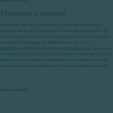
bleibt der Mensch.
3 Exemplare zu gewinnen
Wir verlosen unter allen Leserinnen und Lesern dieses Interviews 3
Exemplare des Buchs «Zu jung! Zu alt! Zu schwanger! Zu qualifiziert! So
tickt die Arbeitswelt». Um am Gewinnspiel teilzunehmen, kommentieren
Sie einfach diesen Beitrag. Teilnahmeschluss ist der 15. Juli.
Diana Roth
ist seit 2003 als selbstständiger
HRM-Coach
tätig. Zudem ist sie
HR-Dozentin, -Prüfungsexpertin, -Fachbuchautorin und hat seit 2017 ihren
eigenen HR-Podcast. Mit ihrer langjährigen Berufserfahrung unterstützt
sie überwiegend Führungskräfte und Personalverantwortliche aus KMU.
Ähnliche Beiträge