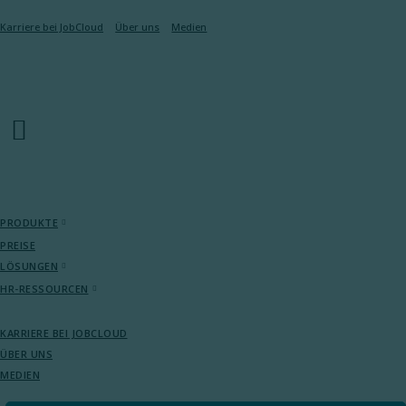
Karriere bei JobCloud​
Über uns
Medien
PRODUKTE
PREISE
LÖSUNGEN
HR-RESSOURCEN
KARRIERE BEI JOBCLOUD​
ÜBER UNS
MEDIEN