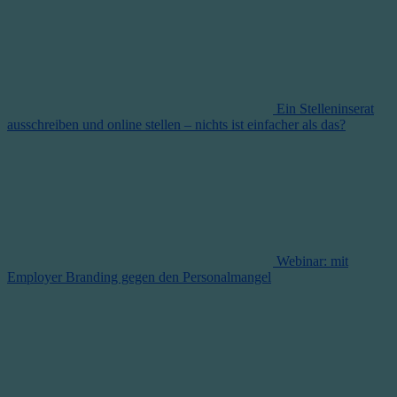
Ein Stelleninserat
ausschreiben und online stellen – nichts ist einfacher als das?
Webinar: mit
Employer Branding gegen den Personalmangel