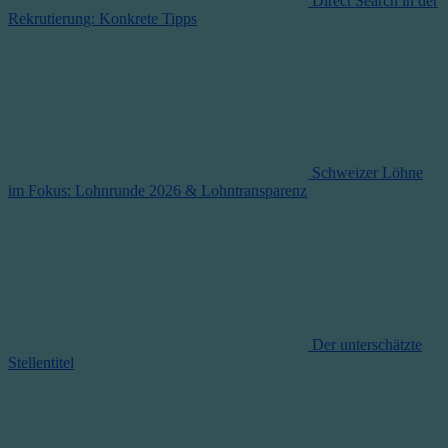
Direct Search in der
Rekrutierung: Konkrete Tipps
Schweizer Löhne
im Fokus: Lohnrunde 2026 & Lohntransparenz
Der unterschätzte
Stellentitel