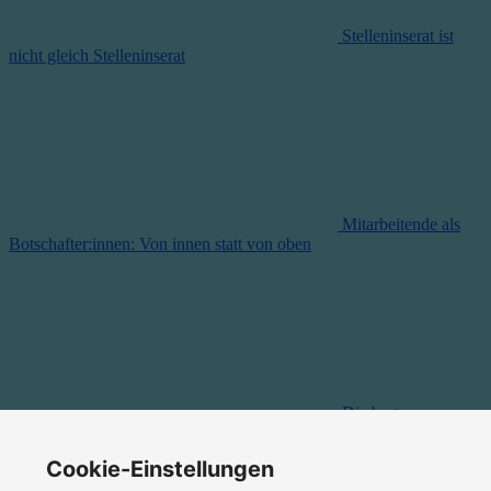
Stelleninserat ist
nicht gleich Stelleninserat
Mitarbeitende als
Botschafter:innen: Von innen statt von oben
Die besten
Interviewfragen für die Personalsuche
Cookie-Einstellungen