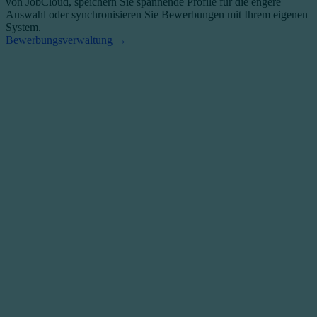
von JobCloud, speichern Sie spannende Profile für die engere
Auswahl oder synchronisieren Sie Bewerbungen mit Ihrem eigenen
System.
Bewerbungsverwaltung →