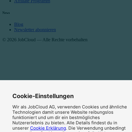
Affiliate Programm
News
Blog
Newsletter abonnieren
© 2026 JobCloud — Alle Rechte vorbehalten
Impressum
Cookie-Einstellungen
Datenschutzerklärung
AGB
Wir als JobCloud AG, verwenden Cookies und ähnliche
Cookie-Einstellungen
Technologien damit unsere Website reibungslos
funktioniert und um dir ein bestmögliches
Nutzererlebnis zu bieten. Alle Details findest du in
unserer
Cookie Erklärung
. Die Verwendung unbedingt