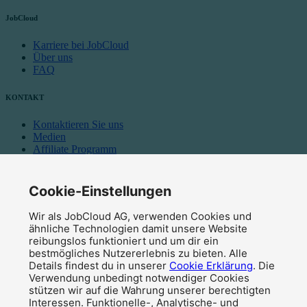
JobCloud
Karriere bei JobCloud
Über uns
FAQ
KONTAKT
Kontaktieren Sie uns
Medien
Affiliate Programm
News
Cookie-Einstellungen
Blog
Wir als JobCloud AG, verwenden Cookies und
Newsletter abonnieren
ähnliche Technologien damit unsere Website
© 2026 JobCloud — Alle Rechte vorbehalten
reibungslos funktioniert und um dir ein
bestmögliches Nutzererlebnis zu bieten. Alle
Details findest du in unserer
Cookie Erklärung
. Die
Verwendung unbedingt notwendiger Cookies
stützen wir auf die Wahrung unserer berechtigten
Interessen. Funktionelle-, Analytische- und