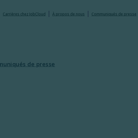
Carrières chez JobCloud​
À propos de nous
Communiqués de presse
uniqués de presse