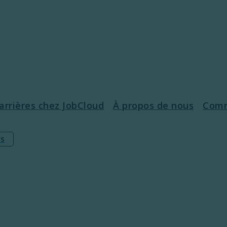
arrières chez JobCloud​
À propos de nous
Comm
rs
ources
tement
s d’emploi
lariale