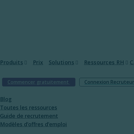
Produits
Prix
Solutions
Ressources RH
C
Commencer gratuitement
Connexion Recruteu
Publication d’annonces
PME
Toutes les ress
Blog
Offres d’emploi programmatiques
Grandes entreprises
Guide de recru
Toutes les ressources
Social Media Recruiting
Agences de placement
Modèles d’offre
Guide de recrutement
Modèles d’offres d’emploi
Active Sourcing
Transparence sa