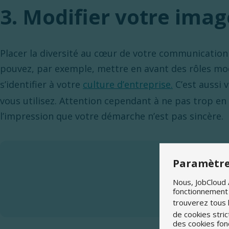
3. Modifier votre imag
Placer la diversité au cœur de votre communication 
pouvez, par exemple, mettre en avant des rôles modè
s’identifier à votre
culture d’entreprise.
C’est aussi 
vous utilisez. Attention cependant à ne pas trop en
l’impression que votre démarche n’est pas sincère.
Vous êtes à
Paramètre
Publiez gratuit
Nous, JobCloud 
fonctionnement d
Publier m
trouverez tous 
de cookies stric
des cookies fon