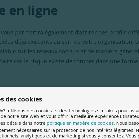
e en ligne
vous permettra également d’attirer des profils diffé
les déjà existants au sein de votre organisation. L
valable sur les réseaux sociaux et de manière génér
 faire car le risque existe de tomber dans une forme
 la recherche de nouveaux talents ?
s des cookies
ement une offre d’emploi chez la plateforme d'emploi numé
AG, utilisons des cookies et des technologies similaires pour assu
e notre site web et vous offrir la meilleure expérience utilisate
aintenant
les détails dans notre
politique en matière de cookies
. Nous bason
tement nécessaires sur la protection de nos intérêts légitimes. N
ctionnels, analytiques et de marketing si vous y consentez. Vou