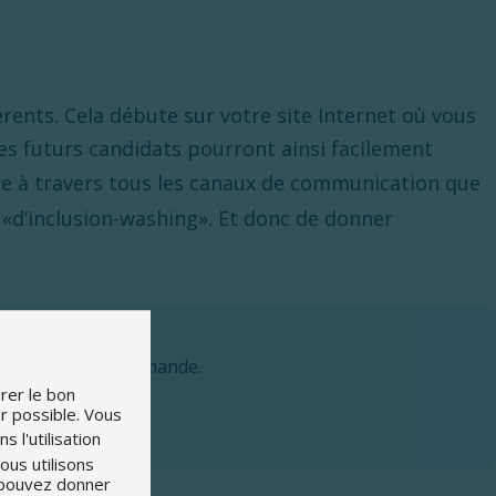
rents. Cela débute sur votre site Internet où vous
es futurs candidats pourront ainsi facilement
ale à travers tous les canaux de communication que
 «d’inclusion-washing». Et donc de donner
ro 1 une Suisse romande.
rer le bon
ur possible. Vous
s l'utilisation
ous utilisons
s pouvez donner