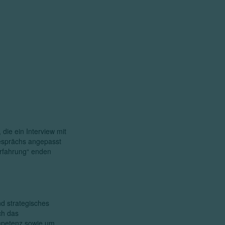
 die ein Interview mit
esprächs angepasst
 Erfahrung“ enden
nd strategisches
ch das
mpetenz sowie um