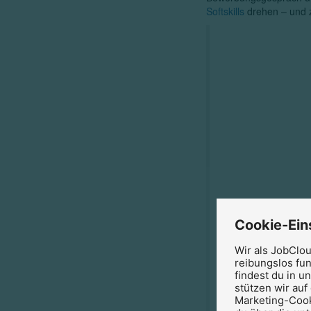
Softskills
drehen – und z
Cookie-Ein
Wir als JobClo
reibungslos fun
findest du in u
stützen wir auf
Marketing-Cook