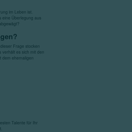
rung im Leben ist.
es eine Überlegung aus
 abgewägt?
agen?
 dieser Frage stocken
 verhält es sich mit den
mit dem ehemaligen
sten Talente für Ihr
t.