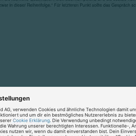
war in dieser Reihenfolge.“ Für letzteren Punkt sollte das Gespräch 
stellungen
ud AG, verwenden Cookies und ähnliche Technologien damit un
ktioniert und um dir ein bestmögliches Nutzererlebnis zu bieten
nserer
Cookie Erklärung
. Die Verwendung unbedingt notwendig
 die Wahrung unserer berechtigten Interessen. Funktionelle-, A
ies nutzen wir, wenn du damit einverstanden bist. Dein Einver