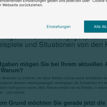
tenstehenden Einstellungen geben und jederzeit über “Cookie-
er Webseite zurückziehen.
onkrete Beispiele und Situationen für das Vorliegen d
abzufragen, vor allem bei der sozialen und Methode
Einstellungen
Alle Ak
 Fragen im Bewerbungsgespräch l
eispiele und Situationen von den
fgaben mögen Sie bei Ihrem aktuellen 
? Warum?
m Bewerber zu erfahren, wo seine Stärken und wo seine Schwächen lie
zogenen Arbeiten wiedergespiegelt, wohingegen die Schwächen mit de
enn nicht gerne mache, klärt. Ebenso erhält man so Einblick, in welch
te – und möchte.
em Grund möchten Sie gerade jetzt die 