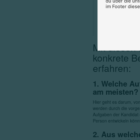
du über die un
im Footer dies
Wichtig ist, k
Qualifikation 
Mit diesen
konkrete B
erfahren:
1. Welche Au
am meisten
Hier geht es darum, vo
werden durch die vorge
Aufgaben der Kandidat d
Person entwickeln könn
2. Aus welch