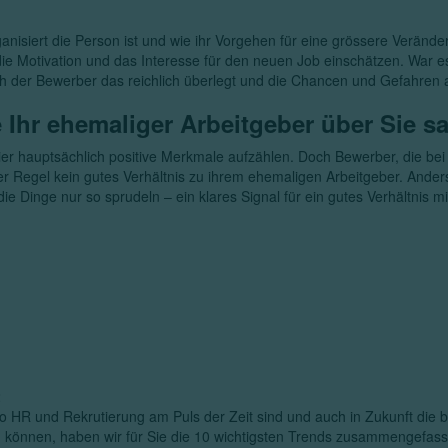
ganisiert die Person ist und wie ihr Vorgehen für eine grössere Verände
die Motivation und das Interesse für den neuen Job einschätzen. War 
h der Bewerber das reichlich überlegt und die Chancen und Gefahren
 Ihr ehemaliger Arbeitgeber über Sie s
er hauptsächlich positive Merkmale aufzählen. Doch Bewerber, die bei
er Regel kein gutes Verhältnis zu ihrem ehemaligen Arbeitgeber. Anders
e Dinge nur so sprudeln – ein klares Signal für ein gutes Verhältnis 
2
o HR und Rekrutierung am Puls der Zeit sind und auch in Zukunft die be
önnen, haben wir für Sie die 10 wichtigsten Trends zusammengefass