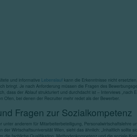
ltete und informative
Lebenslauf
kann die Erkenntnisse nicht ersetzten,
sich bringt. Je nach Anforderung müssen die Fragen des Bewerbungsg
och, dass der Ablauf strukturiert und durchdacht ist – Interviews „nach
en Ofen, bei denen der Recruiter mehr redet als der Bewerber.
s und Fragen zur Sozialkompetenz
r unter anderem für Mitarbeiterbeteiligung, Personalwirtschaftslehre u
er Wirtschaftsuniversität Wien, sieht das ähnlich: „Inhaltlich sollte si
 die fachliche Qualifikation, Methodenkompetenz und die soziale Ko