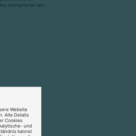
schon warmgelaufen sein.
sere Website
. Alle Details
er Cookies
nalytische- und
ständnis kannst