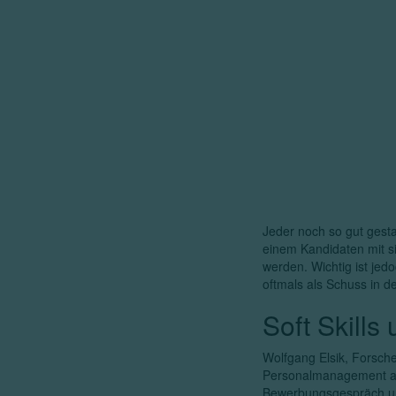
Jeder noch so gut gesta
einem Kandidaten mit 
werden. Wichtig ist jed
oftmals als Schuss in d
Soft Skill
Wolfgang Elsik, Forsche
Personalmanagement an d
Bewerbungsgespräch um