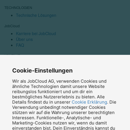
TECHNOLOGIEN
Technische Lösungen
JobCloud
Karriere bei JobCloud
Über uns
FAQ
KONTAKT
Kontaktieren Sie uns
Medien
Cookie-Einstellungen
Affiliate Programm
Wir als JobCloud AG, verwenden Cookies und
News
ähnliche Technologien damit unsere Website
reibungslos funktioniert und um dir ein
Blog
bestmögliches Nutzererlebnis zu bieten. Alle
Newsletter abonnieren
Details findest du in unserer
Cookie Erklärung
. Die
Verwendung unbedingt notwendiger Cookies
© 2026 JobCloud — Alle Rechte vorbehalten
stützen wir auf die Wahrung unserer berechtigten
Interessen. Funktionelle-, Analytische- und
Marketing-Cookies nutzen wir, wenn du damit
einverstanden bist. Dein Einverständnis kannst du