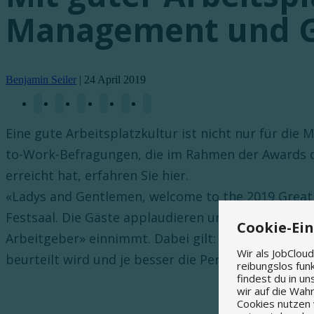
Management und Gr
Benjamin Seiler
|
24 April 2019
Eine gute Arbeitsplatzkultur ist nicht nur für die
to-Work-Befragungen, die im Rahmen der Awards d
erreicht hat, erfahren Sie hier.
«Ladys and Gentlemen, welcome to the 2019 Great 
Festsaal. Die Gäste applaudieren und warten gesp
Cookie-Ei
Arbeitgeber» einnimmt. Dabei gilt: Je besser die 
Wir als JobClou
beurteilt wird und je besser die Personalprozesse s
reibungslos funk
findest du in u
wir auf die Wah
Cookies nutzen 