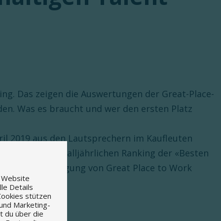
ting. Das zeigen die Auswertungen der Great-Place-
en. Was es braucht und wer den ersten Platz
ril 2019 aus den Lautsprechern im Kaufleuten
en Platz beim alljährlichen Ranking der «Besten
r anonymen Befragung von Great Place to Work
e Website
le Details
Cookies stützen
 und Marketing-
t du über die