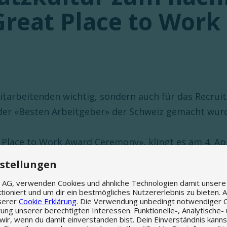
eat Place to Work
 Mitarbeitenden wichtig, sondern auch für das Recrui
er «Besten Arbeitgeber» der Schweiz gemacht wurd
Place to Work Award Ceremony», klingt es am 4. Ap
annt, welches der nominierten Unternehmen den erst
nstellungen
Arbeitsplatzkultur durch die Mitarbeitenden bei de
d AG, verwenden Cookies und ähnliche Technologien damit unser
ind, desto besser die Platzierung.
tioniert und um dir ein bestmögliches Nutzererlebnis zu bieten. Al
nserer
Cookie Erklärung
. Die Verwendung unbedingt notwendiger 
rung unserer berechtigten Interessen. Funktionelle-, Analytische-
wir, wenn du damit einverstanden bist. Dein Einverständnis kanns