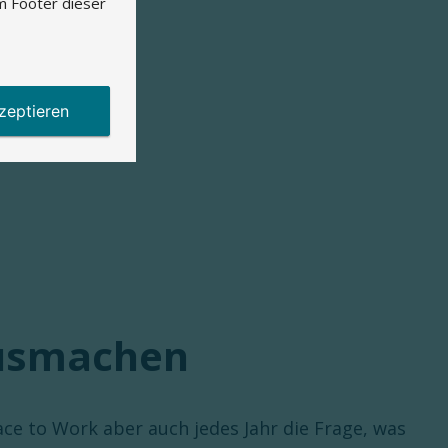
m Footer dieser
zeptieren
 ausmachen
ce to Work aber auch jedes Jahr die Frage, was