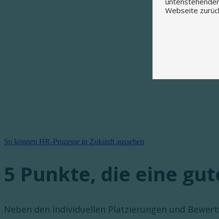
untenstehenden 
Webseite zurüc
So können HR-Prozesse in Zukunft aussehen
5 Punkte, die eine gu
Neben den individuellen Platzierungen und Bewertu