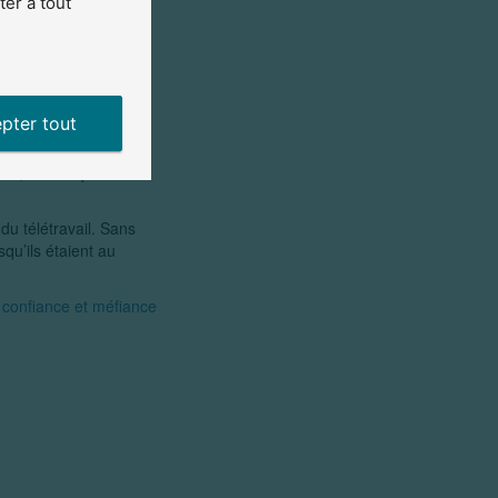
er à tout
e contribuer aux frais
otre entreprise ou
pter tout
le, surtout pour les
 du télétravail. Sans
qu’ils étaient au
 confiance et méfiance