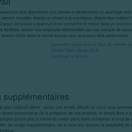
ail
travail sont plus appréciées que jamais et deviendront un avantage indén
iment travailler depuis un chalet à la montagne, depuis leur maison f
 Chaque personne s’épanouit et se concentre le mieux dans un environn
 flexibles, laisser vos employés télétravailler est une marque de confi
s besoin d’être dans le même bureau que vous pour être performants.
Comment voyez-vous le futur du monde du
Global Talent Study 2018
Continuer la lecture
 supplémentaires
est plus l’objectif ultime : après une année difficile où nous nous som
e temps personnel et de la présence de nos proches, le temps libre a 
loyés seront plus à même de rester dans votre entreprise si vous leur
ntier, de congé supplémentaire, ou si vous leur donnez la possibilité d
batique.