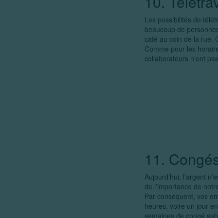
10. Télétrav
Les possibilités de télé
beaucoup de personnes a
café au coin de la rue.
Comme pour les horaires
collaborateurs n’ont pa
11. Congés
Aujourd’hui, l’argent n’
de l’importance de notr
Par conséquent, vos emp
heures, voire un jour e
semaines de congé sab