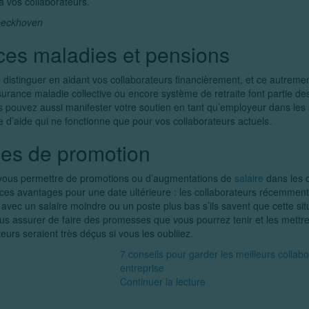
à vos collaborateurs.
oeckhoven
ces maladies et pensions
 distinguer en aidant vos collaborateurs financièrement, et ce autrement
urance maladie collective ou encore système de retraite font partie de
us pouvez aussi manifester votre soutien en tant qu’employeur dans les s
 d’aide qui ne fonctionne que pour vos collaborateurs actuels.
es de promotion
vous permettre de promotions ou d’augmentations de
salaire
dans les c
ces avantages pour une date ultérieure : les collaborateurs récemmen
ec un salaire moindre ou un poste plus bas s’ils savent que cette sit
 vous assurer de faire des promesses que vous pourrez tenir et les mett
teurs seraient très déçus si vous les oubliiez.
7 conseils pour garder les meilleurs collab
entreprise
Continuer la lecture