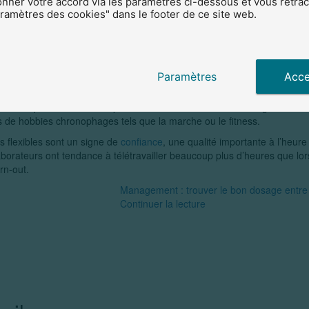
ner votre accord via les paramètres ci-dessous et vous rétract
amètres des cookies" dans le footer de ce site web.
vaillent au sein de votre entreprise, il peut être intéressant pour vous d
surez-vous d’abord que celles-ci soient facilement accessibles depuis v
os employés.
 flexibles
Paramètres
Acce
u de départ flexibles sont pour vos collaborateurs un avantage indéniab
 de hobbies chronophages tels que la marche ou le fitness.
es flexibles sont un signe de
confiance
, une qualité importante à l’heure
aborateurs ont tendance à télétravailler beaucoup plus d’heures que lors
rn-out.
Management : trouver le bon dosage entre
Continuer la lecture