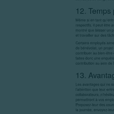
12. Temps 
Même si en tant qu’entr
respectifs, il peut êtr
montré que laisser un p
et travailler sur des tâ
Certains employés aimer
de bénévolat, un projet
contribuer au bien-être 
faites donc une enquête
contribution au sein de l
13. Avanta
Les avantages qui ne so
l’attention que leur en
collaborateurs, n’hésit
permettront à vos employ
Proposez-leur des cours 
la journée, envoyez-leur