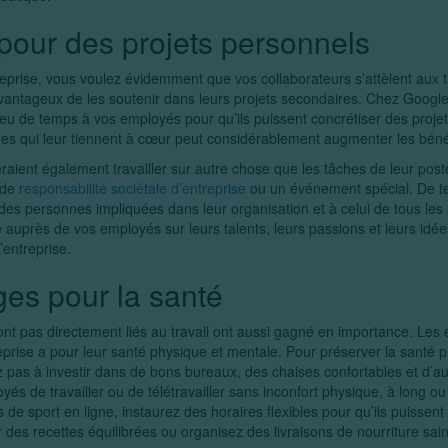
pour des projets personnels
eprise, vous voulez évidemment que vos collaborateurs s’attèlent aux 
e avantageux de les soutenir dans leurs projets secondaires. Chez Googl
eu de temps à vos employés pour qu’ils puissent concrétiser des projet
ches qui leur tiennent à cœur peut considérablement augmenter les bénéf
aient également travailler sur autre chose que les tâches de leur po
 de
responsabilité sociétale d’entreprise
ou un événement spécial. De te
des personnes impliquées dans leur organisation et à celui de tous les 
 auprès de vos employés sur leurs talents, leurs passions et leurs idée
’entreprise.
ges pour la santé
nt pas directement liés au travail ont aussi gagné en importance. Les
treprise a pour leur santé physique et mentale. Pour préserver la santé 
ez pas à investir dans de bons bureaux, des chaises confortables et d’
és de travailler ou de télétravailler sans inconfort physique, à long ou
de sport en ligne, instaurez des horaires flexibles pour qu’ils puissent 
 des recettes équilibrées ou organisez des livraisons de nourriture sai