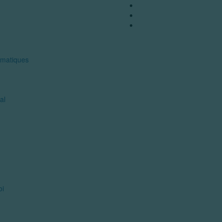
mmatiques
al
oi