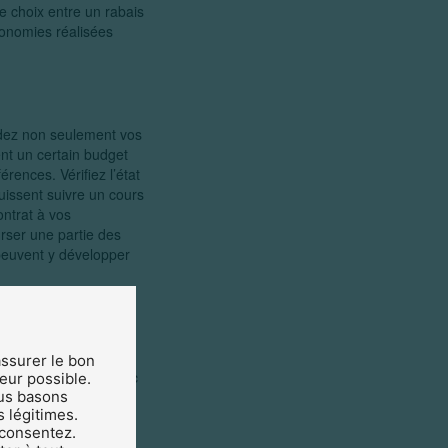
e choix entre un rabais
conomies réalisées
idez non seulement vos
ent un certain budget
rences. Vérifiez l’état
uissent suivre un cours
ontrat à vos
urser une partie des
 peuvent y développer
atriés ou non. En tant
assurer le bon
les privés. C’est donc
teur possible.
r vos collaborateurs.
us basons
s légitimes.
 consentez.