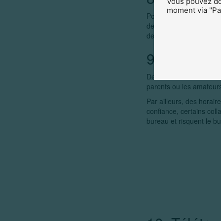
Vous pouvez don
moment via "Par
Pour les parents qui tra
des crèches locales. As
depuis le domicile de v
9. Horaires
Des horaires d’arrivée o
parents ou les amateurs
Par ailleurs, des horair
confiance, certains coll
bureau et risquent le bu