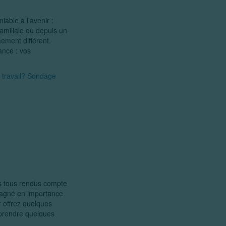
iable à l’avenir :
amiliale ou depuis un
ement différent.
ance : vos
 travail? Sondage
mes tous rendus compte
gagné en importance.
 offrez quelques
e prendre quelques