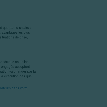
 que par le salaire :
s avantages les plus
ituations de crise,
onditions actuelles,
t engagés acceptent
uation va changer par la
re à exécution dès que
orateurs dans votre