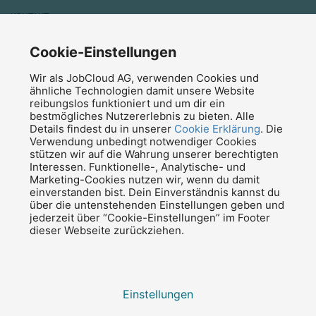
KONTAKT
Kontaktieren Sie uns
Medien
Cookie-Einstellungen
Affiliate Programm
Wir als JobCloud AG, verwenden Cookies und
News
ähnliche Technologien damit unsere Website
reibungslos funktioniert und um dir ein
Blog
bestmögliches Nutzererlebnis zu bieten. Alle
Newsletter abonnieren
Details findest du in unserer
Cookie Erklärung
. Die
Verwendung unbedingt notwendiger Cookies
© 2026 JobCloud — Alle Rechte vorbehalten
stützen wir auf die Wahrung unserer berechtigten
Interessen. Funktionelle-, Analytische- und
Marketing-Cookies nutzen wir, wenn du damit
einverstanden bist. Dein Einverständnis kannst du
über die untenstehenden Einstellungen geben und
jederzeit über “Cookie-Einstellungen” im Footer
dieser Webseite zurückziehen.
Impressum
Datenschutzerklärung
AGB
Einstellungen
Cookie-Einstellungen