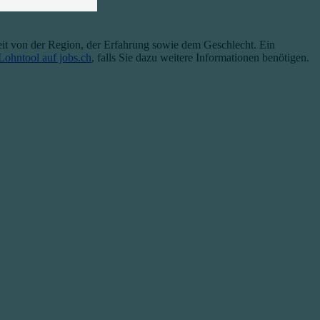
eit von der Region, der Erfahrung sowie dem Geschlecht. Ein
Lohntool auf jobs.ch
, falls Sie dazu weitere Informationen benötigen.