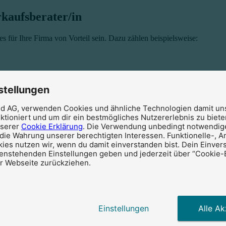
rkaufsberater/in
s für Ihre Firma von Vorteil sein. Dazu zählen beispielsweise:
stellungen
en aus und unterscheiden sie von durchschnittlichen Bewerber*innen:
ud AG, verwenden Cookies und ähnliche Technologien damit un
ktioniert und um dir ein bestmögliches Nutzererlebnis zu bieten
nserer
Cookie Erklärung
. Die Verwendung unbedingt notwendig
 die Wahrung unserer berechtigten Interessen. Funktionelle-, A
ies nutzen wir, wenn du damit einverstanden bist. Dein Einver
tenstehenden Einstellungen geben und jederzeit über “Cookie-
er Webseite zurückziehen.
ater*innen mit den folgenden hilfreichen Weiterbildungen profitieren
Einstellungen
Alle Ak