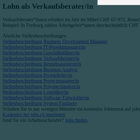
Lohn als Verkaufsberater/in
Verkaufsberater*innen erhalten im Jahr im Mittel CHF 65‘972. Branc
Beispiel: In Freiburg zahlen Arbeitgeber*innen durchschnittlich CHF
Ähnliche Stellenbeschreibungen
Stellenbeschreibung Business Development Manager
Stellenbeschreibung IT-Projektmanager/in
Stellenbeschreibung Geschäftsführer/in
Stellenbeschreibung Verkaufsberater/in
Stellenbeschreibung Betriebsassistent/in
Stellenbeschreibung Business Analyst
Stellenbeschreibung Projektleiter/in
Stellenbeschreibung Projectmanager/in
Stellenbeschreibung Polymechaniker/in
Stellenbeschreibung Logistiker/in
Stellenbeschreibung Software Entwickler/in
Stellenbeschreibung System Engineer
Schalten Sie in nur wenigen Minuten ein kostenlos Jobinserat auf job
Kostenlos bei jobs.ch inserieren
Sind Sie ein Arbeitssuchender?
Jobs finden