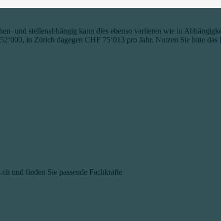
hen- und stellenabhängig kann dies ebenso variieren wie in Abhängigk
 52‘000, in Zürich dagegen CHF 75‘013 pro Jahr. Nutzen Sie bitte das
s.ch und finden Sie passende Fachkräfte