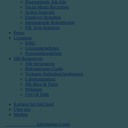
Programmatic Job Ads
Social Media Recruiting
Active Sourcing
Employer Branding
Internationale Rekrutierung
HR Tech Solutions
Preise
Lösungen
KMU
Grossunternehmen
Personaldienstleister
HR-Ressourcen
Alle Ressourcen
Rekrutierungs-Guide
Vorlagen Stellenbeschreibungen
Lohntransparenz
HR-Blog & Tipps
Webinare
FAQ & Hilfe
Karriere bei JobCloud​
Über uns
Medien
Kostenlos starten
Arbeitgeber-Login