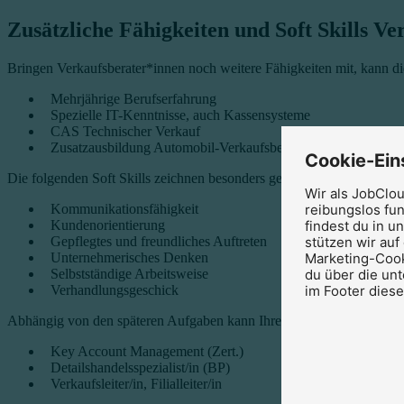
Zusätzliche Fähigkeiten und Soft Skills Ve
Bringen Verkaufsberater*innen noch weitere Fähigkeiten mit, kann die
Mehrjährige Berufserfahrung
Spezielle IT-Kenntnisse, auch Kassensysteme
CAS Technischer Verkauf
Zusatzausbildung Automobil-Verkaufsberater/in
Cookie-Ein
Die folgenden Soft Skills zeichnen besonders geeignete Kandidat*inn
Wir als JobClo
reibungslos fun
Kommunikationsfähigkeit
findest du in u
Kundenorientierung
stützen wir auf
Gepflegtes und freundliches Auftreten
Marketing-Cook
Unternehmerisches Denken
du über die un
Selbstständige Arbeitsweise
im Footer dies
Verhandlungsgeschick
Abhängig von den späteren Aufgaben kann Ihre Firma von Verkaufsber
Key Account Management (Zert.)
Detailshandelsspezialist/in (BP)
Verkaufsleiter/in, Filialleiter/in