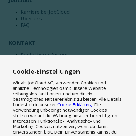
JobCloud
Karriere bei JobCloud
Über uns
FAQ
KONTAKT
Kontaktieren Sie uns
Medien
Affiliate Programm
Cookie-Einstellungen
Wir als JobCloud AG, verwenden Cookies und
News
ähnliche Technologien damit unsere Website
reibungslos funktioniert und um dir ein
Blog
bestmögliches Nutzererlebnis zu bieten. Alle Details
Newsletter abonnieren
findest du in unserer
Cookie Erklärung
. Die
Verwendung unbedingt notwendiger Cookies
stützen wir auf die Wahrung unserer berechtigten
Interessen. Funktionelle-, Analytische- und
© 2026 JobCloud — Alle Rechte vorbehalten
Marketing-Cookies nutzen wir, wenn du damit
einverstanden bist. Dein Einverständnis kannst du