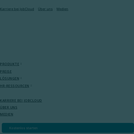
Karriere bei JobCloud​
Über uns
Medien
PRODUKTE
PREISE
LÖSUNGEN
HR-RESSOURCEN
KARRIERE BEI JOBCLOUD​
ÜBER UNS
MEDIEN
Kostenlos starten