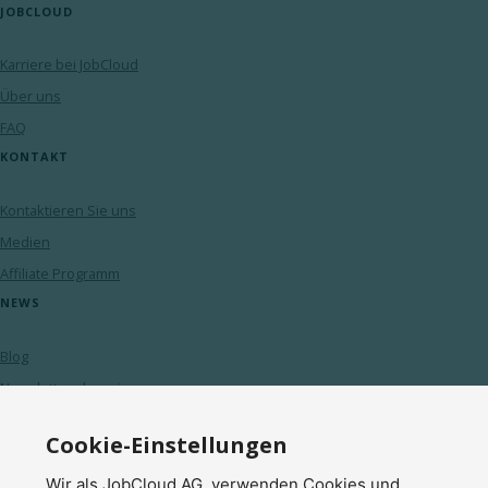
JOBCLOUD
Karriere bei JobCloud
Über uns
FAQ
KONTAKT
Kontaktieren Sie uns
Medien
Affiliate Programm
NEWS
Blog
Newsletter abonnieren
Cookie-Einstellungen
© 2026 JobCloud — Alle Rechte vorbehalten
Wir als JobCloud AG, verwenden Cookies und