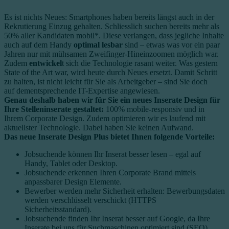
Es ist nichts Neues: Smartphones haben bereits längst auch in der
Rekrutierung Einzug gehalten. Schliesslich suchen bereits mehr als
50% aller Kandidaten mobil*. Diese verlangen, dass jegliche Inhalte
auch auf dem Handy
optimal lesbar
sind – etwas was vor ein paar
Jahren nur mit mühsamen Zweifinger-Hineinzoomen möglich war.
Zudem
entwickel
t sich die Technologie rasant weiter. Was gestern
State of the Art war, wird heute durch Neues ersetzt. Damit Schritt
zu halten, ist nicht leicht für Sie als Arbeitgeber – sind Sie doch
auf dementsprechende IT-Expertise angewiesen.
Genau deshalb haben wir für Sie ein neues Inserate Design für
Ihre Stelleninserate gestaltet:
100% mobile-responsiv und in
Ihrem Corporate Design. Zudem optimieren wir es laufend mit
aktuellster Technologie. Dabei haben Sie keinen Aufwand.
Das neue Inserate Design Plus bietet Ihnen folgende Vorteile:
Jobsuchende können Ihr Inserat besser lesen – egal auf
Handy, Tablet oder Desktop.
Jobsuchende erkennen Ihren Corporate Brand mittels
anpassbarer Design Elemente.
Bewerber werden mehr Sicherheit erhalten: Bewerbungsdaten
werden verschlüsselt verschickt (HTTPS
Sicherheitsstandard).
Jobsuchende finden Ihr Inserat besser auf Google, da Ihre
Inserate bei uns für Suchmaschinen optimiert sind (SEO).