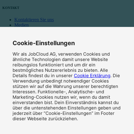
KONTAKT
Kontaktieren Sie uns
Medien
Affiliate Programm
Cookie-Einstellungen
News
Wir als JobCloud AG, verwenden Cookies und
Blog
ähnliche Technologien damit unsere Website
Newsletter abonnieren
reibungslos funktioniert und um dir ein
© 2026 JobCloud — Alle Rechte vorbehalten
bestmögliches Nutzererlebnis zu bieten. Alle
Details findest du in unserer
Cookie Erklärung
. Die
Verwendung unbedingt notwendiger Cookies
stützen wir auf die Wahrung unserer berechtigten
Interessen. Funktionelle-, Analytische- und
Marketing-Cookies nutzen wir, wenn du damit
einverstanden bist. Dein Einverständnis kannst du
über die untenstehenden Einstellungen geben und
jederzeit über “Cookie-Einstellungen” im Footer
dieser Webseite zurückziehen.
Impressum
Datenschutzerklärung