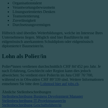
Organisationstalent
Verantwortungsbewusstsein
Lösungsorientiertes Denken
Teamorientierung
Zuverlässigkeit
Durchsetzungsvermögen
Hilfreich sind überdies Weiterbildungen, welche im Interesse Ihres
Unternehmens liegen. Möglich sind hier Bauführer/in mit
eidgenössisch anerkanntem Schuldiplom oder eidgenössisch
diplomierte/r Baumeister/in.
Lohn als Polier/in
Polier*innen verdienen durchschnittlich CHF 84‘452 pro Jahr. Je
nach Erfahrung, Geschlecht oder Region kann dies jedoch
abweichen: So verdient ein/e Polier/in im Jura CHF 76‘700,
während es in Obwalden CHF 89‘339 sind. Weitere Informationen
entnehmen Sie bitte dem
Lohntool hier auf jobs.ch
.
Ähnliche Stellenbeschreibungen
Stellenbeschreibung Business Development Manager
Stellenbeschreibung IT-Projektmanager/in
Stellenbeschreibung Geschäftsführer/in