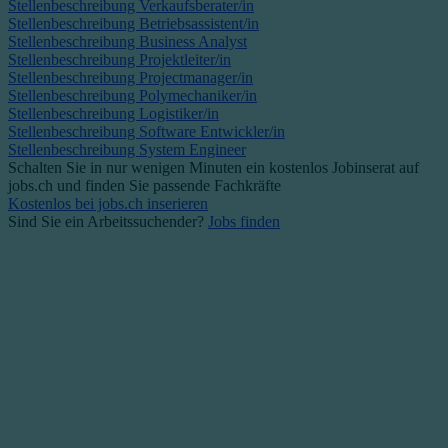
Stellenbeschreibung Verkaufsberater/in
Stellenbeschreibung Betriebsassistent/in
Stellenbeschreibung Business Analyst
Stellenbeschreibung Projektleiter/in
Stellenbeschreibung Projectmanager/in
Stellenbeschreibung Polymechaniker/in
Stellenbeschreibung Logistiker/in
Stellenbeschreibung Software Entwickler/in
Stellenbeschreibung System Engineer
Schalten Sie in nur wenigen Minuten ein kostenlos Jobinserat auf
jobs.ch und finden Sie passende Fachkräfte
Kostenlos bei jobs.ch inserieren
Sind Sie ein Arbeitssuchender?
Jobs finden