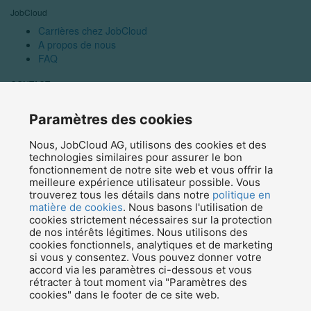
JobCloud
Carrières chez JobCloud
A propos de nous
FAQ
CONTACT
Nous contacter
Média
Paramètres des cookies
Programme d’affiliation
Nous, JobCloud AG, utilisons des cookies et des
News
technologies similaires pour assurer le bon
fonctionnement de notre site web et vous offrir la
Blog
meilleure expérience utilisateur possible. Vous
Inscription à la newsletter
trouverez tous les détails dans notre
politique en
matière de cookies
. Nous basons l'utilisation de
© 2026 JobCloud — Tous droits réservés
cookies strictement nécessaires sur la protection
de nos intérêts légitimes. Nous utilisons des
cookies fonctionnels, analytiques et de marketing
si vous y consentez. Vous pouvez donner votre
accord via les paramètres ci-dessous et vous
rétracter à tout moment via "Paramètres des
cookies" dans le footer de ce site web.