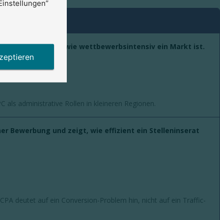
Einstellungen”
eninserat und zeigt, wie wettbewerbsintensiv ein Markt ist.
zeptieren
 als administrative Rollen in kleineren Regionen.
r Bewerbung und zeigt, wie effizient ein Stelleninserat
CPA deutet auf ein Conversion-Problem hin, nicht auf ein Traffic-