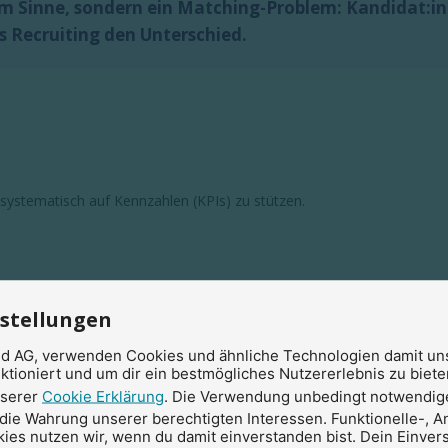
m Sinne, sondern ein Matching-Problem: Kandidat:inn
s Recruiting den Unterschied.
systematisch auf Kennzahlen (KPIs) zu stützen.
nstellungen
ud AG, verwenden Cookies und ähnliche Technologien damit un
ktioniert und um dir ein bestmögliches Nutzererlebnis zu bieten
nserer
Cookie Erklärung
. Die Verwendung unbedingt notwendig
 die Wahrung unserer berechtigten Interessen. Funktionelle-, A
dend?
ies nutzen wir, wenn du damit einverstanden bist. Dein Einver