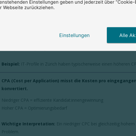
tenstehenden Einstellungen geben und jederzeit über “Cookie-
er Webseite zurückziehen.
Beschreibung
CPC (Cost per Click) misst die Kosten pro Klick auf ein Stell
Einstellungen
Alle Ak
Hoher CPC = starke Konkurrenz um Kandidat:innen
Niedriger CPC = geringerer Wettbewerb
Beispiel:
IT-Profile in Zürich haben typischerweise einen höheren CPC
CPA (Cost per Application) misst die Kosten pro eingegangene
konvertiert.
Niedriger CPA = effiziente Kandidat:innengewinnung
Hoher CPA = Optimierungsbedarf
Wichtige Interpretation:
Ein niedriger CPC bei gleichzeitig hohem 
Problem.