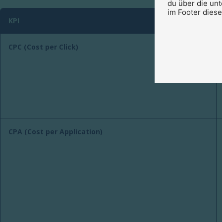
du über die un
im Footer dies
KPI
CPC (Cost per Click)
CPA (Cost per Application)