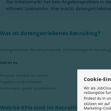
Der Arbeitsmarkt hat kein Angebotsproblem in de
effizient zueinander. Hier macht datengetriebene
Was ist datengetriebenes Recruiting?
Datengetriebenes Recruiting bedeutet, Entscheidungen im Recruiting 
Ziel ist es:
Prozesse messbar zu machen
Cookie-Ei
Engpässe zu identifizieren
Wir als JobClo
Performance gezielt zu verbessern
reibungslos fun
findest du in u
stützen wir auf
Welche KPIs sind im Recruiting entschei
Marketing-Cook