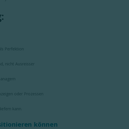
:
ls Perfektion
, nicht Ausreisser
Managern
nzeigen oder Prozessen
liefern kann.
sitionieren können