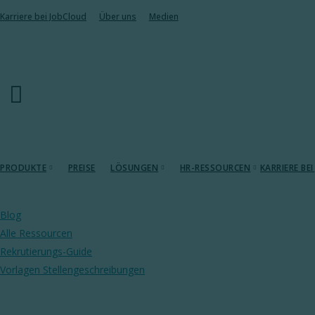
Karriere bei JobCloud​
Über uns
Medien
PRODUKTE
PREISE
LÖSUNGEN
HR-RESSOURCEN
KARRIERE BE
Jobinserate
KMU
Alle Ressourcen
Blog
Alle Ressourcen
Programmatic Job Ads
Grossunternehmen
Rekrutierungs-Guide
Rekrutierungs-Guide
Social Media Recruiting
Personaldienstleister
Vorlagen Stellenbeschrei
Vorlagen Stellengeschreibungen
Active Sourcing
Lohntransparenz
Employer Branding
HR-Blog & Tipps