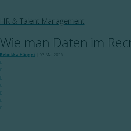
Internationale Rekrutierung
Webinare
HR Tech Solutions
FAQ & Hilfe
HR & Talent Management
Wie man Daten im Recru
Rebekka Hänggi
|
07 Mai 2026