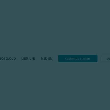
I JOBCLOUD​
ÜBER UNS
MEDIEN
Kostenlos starten
A
bungen