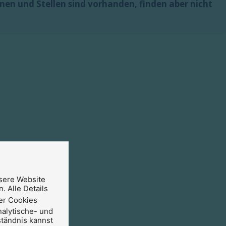
en und Stellen sind vorhanden, finden aber nicht
sere Website
. Alle Details
er Cookies
nalytische- und
ständnis kannst