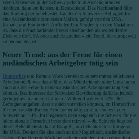
Wenn Menschen in der Schweiz jedoch im Ausland arbeiten
möchten, dann am liebsten in Deutschland. Das Nachbarland führt
das Ranking der beliebtesten Länder der Schweizer Befragten für
eine Auslandsstelle zum ersten Mal an, gefolgt von den USA,
Kanada und Frankreich. Auffallend im Vergleich zu den Vorjahren
ist, dass die Nachbarländer besser abschneiden als weitentfernte
Ziele wie die USA oder auch Australien – ein Trend, der europaweit
zu beobachten ist.
Neuer Trend: aus der Ferne für einen
ausländischen Arbeitgeber tätig sein
Homeoffice
und Remote Work werden zu einem immer beliebteren
Arbeitsmodell, was dazu führt, dass Mitarbeitende unter Umständen
auch aus der Ferne für einen ausländischen Arbeitgeber tätig sein
können. Das Interesse der Schweizer Bevölkerung dafür ist jedoch
geringer als in anderen Ländern. Während weltweit 57% aller
Befragten angaben, dass sie sich vorstellen könnten, im Homeoffice
für einen ausländischen Arbeitgeber tätig zu sein, sind es in der
Schweiz nur 44%.
Im Gegensatz dazu zeigt sich die Schweiz für die
internationale Fernarbeit besonders reizvoll – die Schweiz liegt bei
dieser Beliebtheitsskala auf Rang 8 – am beliebtesten ist übrigens
die USA. Denken Sie also auch an die Möglichkeit, ausländische
Talente über Remote Work bei sich einzustellen, um so etwa dem