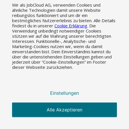
Grossunternehmen
Wir als JobCloud AG, verwenden Cookies und
Personaldienstleister
ähnliche Technologien damit unsere Website
reibungslos funktioniert und um dir ein
bestmögliches Nutzererlebnis zu bieten. Alle Details
PRODUKTE
findest du in unserer
Cookie Erklärung
. Die
Verwendung unbedingt notwendiger Cookies
stützen wir auf die Wahrung unserer berechtigten
Jobinserate
Interessen. Funktionelle-, Analytische- und
Programmatic Job Ads
Marketing-Cookies nutzen wir, wenn du damit
Social Media Recruiting
einverstanden bist. Dein Einverständnis kannst du
Active Sourcing
über die untenstehenden Einstellungen geben und
Employer Branding
jederzeit über “Cookie-Einstellungen” im Footer
dieser Webseite zurückziehen.
Internationale Rekrutierung
HR Tech Solutions
PREISE
Einstellungen
Preise
Alle Akzeptieren
TECHNOLOGIEN