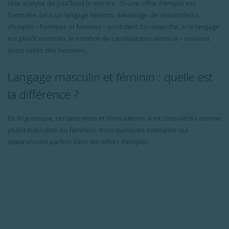
Une
analyse
de
JobCloud
le
montre
: Si
une
offre
d’emploi
est
formulée
dans
un
langage
féminin
,
davantage
de
demandeurs
d’emploi
–
hommes
et
femmes
–
postulent
. En
revanche
, si le
langage
est
plutôt
masculin
, le
nombre
de
candidatures
diminue
–
souvent
aussi
celles
des
hommes
.
Langage
masculin
et
féminin
: quelle
est
la
différence
?
En
linguistique
,
certains
mots et formulations
sont
considérés
comme
plutôt
masculins
ou
féminins
.
Voici
quelques
exemples
qui
apparaissent
parfois
dans les
offres
d’emploi
: