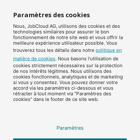
Inscription à la newsletter
Paramètres des cookies
Nous, JobCloud AG, utilisons des cookies et des
© 2026 JobCloud — Tous droits réservés
technologies similaires pour assurer le bon
fonctionnement de notre site web et vous offrir la
meilleure expérience utilisateur possible. Vous
trouverez tous les détails dans notre
politique en
matière de cookies
. Nous basons l'utilisation de
cookies strictement nécessaires sur la protection
de nos intérêts légitimes. Nous utilisons des
cookies fonctionnels, analytiques et de marketing
si vous y consentez. Vous pouvez donner votre
accord via les paramètres ci-dessous et vous
Mentions légales
rétracter à tout moment via "Paramètres des
cookies" dans le footer de ce site web.
Protection des données
Conditions générales (CG)
Paramètres des cookies
Paramètres
x
Inscription à la newsletter