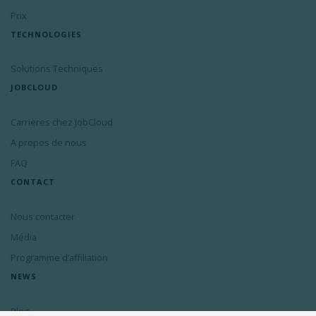
Prix
TECHNOLOGIES
Solutions Techniques
JOBCLOUD
Carrières chez JobCloud
A propos de nous
FAQ
CONTACT
Nous contacter
Média
Programme d’affiliation
NEWS
Blog