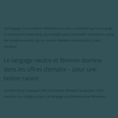
Le
langage
à connotation
féminine
est
plus
coopératif
que le
langage
à connotation masculine, qui
semble
plus
compétitif
. Il
existe
en
outre
de
nombreux
mots qui ne
sont
ni
féminins
ni
masculins
,
mais
neutres
.
Le
langage
neutre
et
féminin
domine
dans les
offres
d’emploi
– pour
une
bonne raison
Sur
JobCloud
, la
plupart
des
annonces
d’emploi
analysées
sont
neutres
ou
rédigées
dans un
langage
à
prédominance
féminine
: