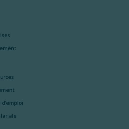
ises
cement
ources
tement
 d’emploi
lariale