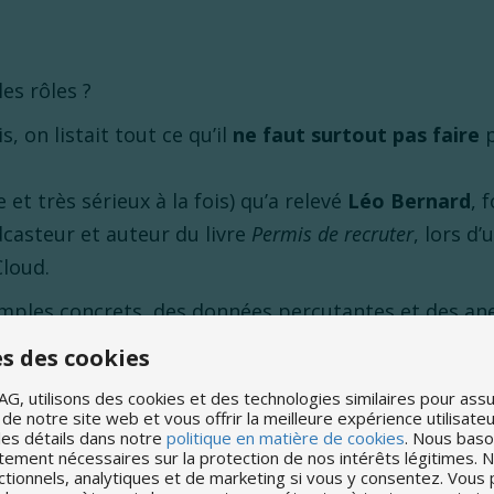
les rôles ?
s, on listait tout ce qu’il
ne faut surtout pas faire
p
e et très sérieux à la fois) qu’a relevé
Léo Bernard
, 
casteur et auteur du livre
Permis de recruter
, lors d
Cloud.
mples concrets, des données percutantes et des ane
urs encore trop fréquentes dans les processus de r
s des cookies
ntreprises à
ne plus faire fuir les bons candidats
.
AG, utilisons des cookies et des technologies similaires pour assu
e notre site web et vous offrir la meilleure expérience utilisate
ndidat : ce n’est pas du confort, c’est du busines
les détails dans notre
politique en matière de cookies
. Nous bason
tement nécessaires sur la protection de nos intérêts légitimes. N
in Media, qui a perdu plus de 5 millions de dollars
ctionnels, analytiques et de marketing si vous y consentez. Vou