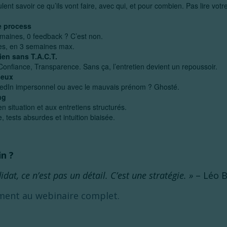
ent savoir ce qu’ils vont faire, avec qui, et pour combien. Pas lire votr
le process
emaines, 0 feedback ? C’est non.
pes, en 3 semaines max.
tien sans T.A.C.T.
Confiance, Transparence. Sans ça, l’entretien devient un repoussoir.
seux
edIn impersonnel ou avec le mauvais prénom ? Ghosté.
ng
n situation et aux entretiens structurés.
 tests absurdes et intuition biaisée.
in ?
dat, ce n’est pas un détail. C’est une stratégie. »
– Léo 
ment au webinaire complet.