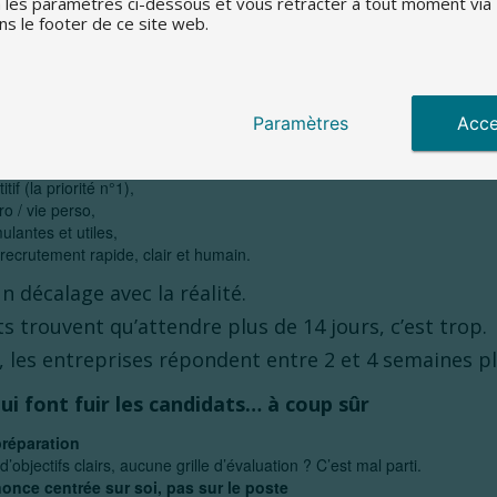
ise expérience de recrutement, illustre une vérité s
a les paramètres ci-dessous et vous rétracter à tout moment vi
ns le footer de ce site web.
ression en entretien peut impacter directement vos revenus.
 sous tension, chaque bon profil perdu est une opportunité (et parfois u
ndidats attendent vraiment
Paramètres
Acce
candidats suisses sont claires – et ne changent pas :
if (la priorité n°1),
ro / vie perso,
ulantes et utiles,
ecrutement rapide, clair et humain.
un décalage avec la réalité.
s trouvent qu’attendre plus de 14 jours, c’est trop.
les entreprises répondent entre 2 et 4 semaines pl
ui font fuir les candidats… à coup sûr
préparation
d’objectifs clairs, aucune grille d’évaluation ? C’est mal parti.
once centrée sur soi, pas sur le poste