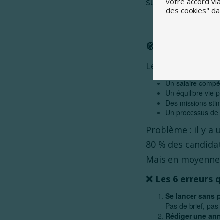
suite à une mauva
votre accord vi
des cookies" da
Une mauvaise imp
Et dans un marché
🧭
Ce que les ca
Les attentes des 
Un salaire compétit
Un équilibre vie p
Des missions stim
Un processus de r
Problème : il y a 
80 % des candidat
Mais en moyenne, 
❌
Les 6 erreurs q
Se lancer sans 
Pas de brief, pas 
Rédiger une ann