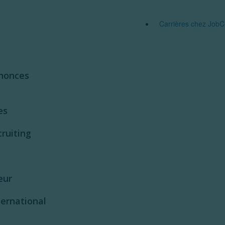
Carrières chez JobCl
nnonces
es
ruiting
eur
ernational