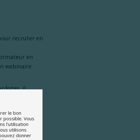
our recruter en
formateur en
’un webinaire
cdotes, il
ecrutement. Le
rer le bon
ur possible. Vous
s
s l'utilisation
ous utilisons
 en abonnements
s pouvez donner