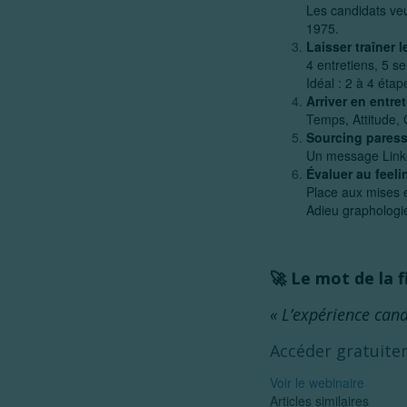
Les candidats veul
1975.
Laisser traîner 
4 entretiens, 5 s
Idéal : 2 à 4 éta
Arriver en entre
Temps, Attitude, 
Sourcing pares
Un message Link
Évaluer au feeli
Place aux mises e
Adieu graphologie,
🚀
Le mot de la f
« L’expérience candi
Accéder gratuite
Voir le webinaire
Articles similaires