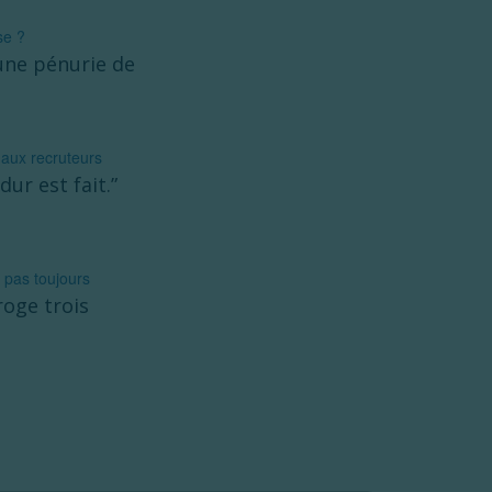
se ?
une pénurie de
 aux recruteurs
dur est fait.”
t pas toujours
roge trois