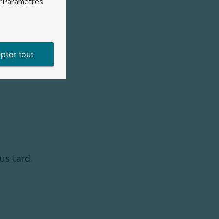
imple :
a "Paramètres
n client) qui s’en va.
pter tout
us tard.