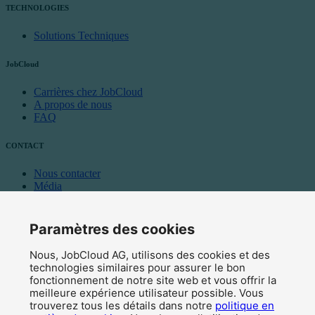
TECHNOLOGIES
Solutions Techniques
JobCloud
Carrières chez JobCloud
A propos de nous
FAQ
CONTACT
Nous contacter
Média
Programme d’affiliation
Paramètres des cookies
News
Nous, JobCloud AG, utilisons des cookies et des
Blog
technologies similaires pour assurer le bon
Inscription à la newsletter
fonctionnement de notre site web et vous offrir la
© 2026 JobCloud — Tous droits réservés
meilleure expérience utilisateur possible. Vous
trouverez tous les détails dans notre
politique en