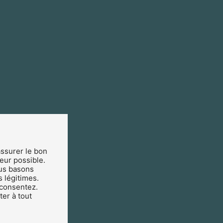
assurer le bon
teur possible.
us basons
s légitimes.
 consentez.
er à tout