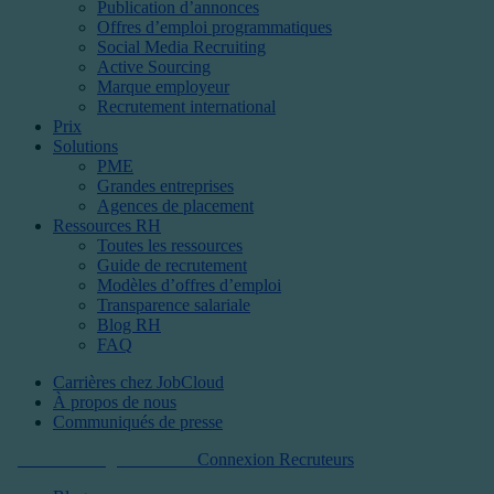
Publication d’annonces
Offres d’emploi programmatiques
Social Media Recruiting
Active Sourcing
Marque employeur
Recrutement international
Prix
Solutions
PME
Grandes entreprises
Agences de placement
Ressources RH
Toutes les ressources
Guide de recrutement
Modèles d’offres d’emploi
Transparence salariale
Blog RH
FAQ
Carrières chez JobCloud​
À propos de nous
Communiqués de presse
Commencer gratuitement
Connexion Recruteurs