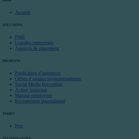
Accueil
SOLUTIONS
PME
Grandes entreprises
Agences de placement
PRODUITS
Publication d’annonces
Offres d’emploi programmatiques
Social Media Recruiting
Active Sourcing
Marque employeur
Recrutement international
TARIFS
Prix
TECHNOLOGIES