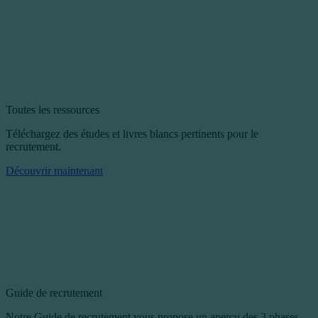
Toutes les ressources
Téléchargez des études et livres blancs pertinents pour le
recrutement.
Découvrir maintenant
Guide de recrutement
Notre Guide de recrutement vous propose un aperçu des 3 phases