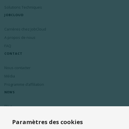
Solutions Techniques
JOBCLOUD
Carrières chez JobCloud
A propos de nous
FAQ
CONTACT
Nous contacter
Média
Programme d’affiliation
NEWS
Blog
Inscription à la newsletter
Paramètres des cookies