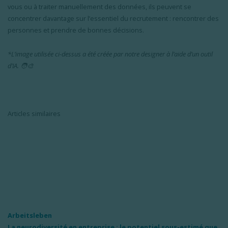
vous ou à traiter manuellement des données, ils peuvent se
concentrer davantage sur l’essentiel du recrutement : rencontrer des
personnes et prendre de bonnes décisions.
*L’image utilisée ci-dessus a été créée par notre designer à l’aide d’un outil
d’IA. 🧑‍🎨
Articles similaires
Arbeitsleben
La neurodiversité en entreprise : le potentiel sous-estimé que