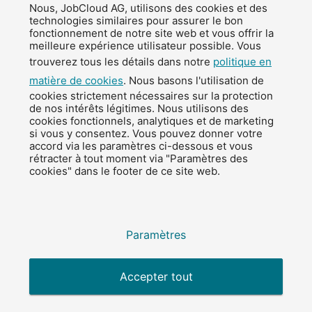
Nous, JobCloud AG, utilisons des cookies et des
© 2026 JobCloud — Tous droits réservés
technologies similaires pour assurer le bon
fonctionnement de notre site web et vous offrir la
meilleure expérience utilisateur possible. Vous
trouverez tous les détails dans notre
politique en
matière de cookies
. Nous basons l'utilisation de
cookies strictement nécessaires sur la protection
de nos intérêts légitimes. Nous utilisons des
cookies fonctionnels, analytiques et de marketing
si vous y consentez. Vous pouvez donner votre
accord via les paramètres ci-dessous et vous
Mentions légales
rétracter à tout moment via "Paramètres des
cookies" dans le footer de ce site web.
Protection des données
Conditions générales (CG)
Paramètres des cookies
Paramètres
x
Inscription à la newsletter
Rejoignez notre communauté ! Plus de 20’000 entreprises reçoivent
Accepter tout
régulièrement nos conseils RH pour leurs recrutements.