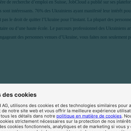
ère de recherche d’emploi en Suisse, JobCloud a publié sur ses platef
s sont intéressants.
76% des Ukrainiens ayant manifesté leur intérêt pou
as le droit de quitter l’Ukraine pour l’instant. La plupart des personne
taire ou d’une haute école. Le parcours professionnel des Ukrainiens arr
engageant des personnes venues d’Ukraine, vous faites non seulement pr
 des cookies
AG, utilisons des cookies et des technologies similaires pour 
de notre site web et vous offrir la meilleure expérience utilisa
tous les détails dans notre
politique en matière de cookies
. No
 cookies strictement nécessaires sur la protection de nos intérêt
des cookies fonctionnels, analytiques et de marketing si vous y