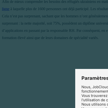
Afin de mieux comprendre les besoins des réfugiés ukrainiens en mati
ligne
à laquelle plus de 1600 personnes ont déjà participé. Les résultat
Cela n’est pas surprenant, sachant que les hommes n’ont généralement p
surprenant : la nette majorité, soit 75%, possèdent un diplôme universi
d’applications en passant par la responsable RH. Par conséquent, en 
formation élevé ainsi que de leurs domaines de spécialité variés.
Paramètres
Nous, JobCloud 
fonctionnement 
Vous trouverez 
l'utilisation de
Nous utilisons 