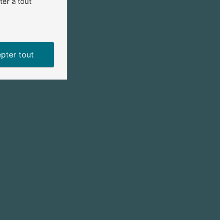
er à tout
pter tout