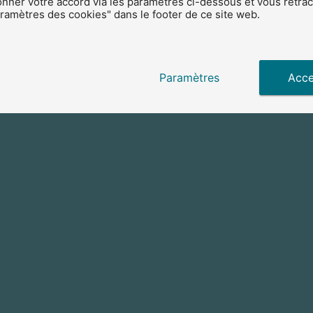
ner votre accord via les paramètres ci-dessous et vous rétract
amètres des cookies" dans le footer de ce site web.
Paramètres
Acce