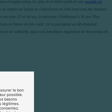
ormes d’emploi jobup.ch, jobs.ch et JobScout24.ch une
enquête en
r un emploi en Suisse en s’inscrivant sur JobCloud sont des femmes.
s ont entre 25 et 44 ans, la moyenne s’établissant à 36 ans. Plus
ivés en Suisse est très varié : de la paysagiste au développeur
euve de solidarité, mais vous bénéficiez également de leur niveau de
assurer le bon
teur possible.
us basons
s légitimes.
 consentez.