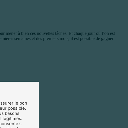
our mener à bien ces nouvelles tâches. Et chaque jour où l’on est
remières semaines et des premiers mois, il est possible de gagner
assurer le bon
teur possible.
us basons
s légitimes.
 consentez.