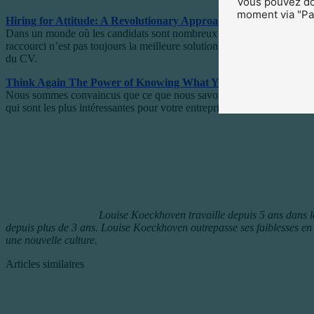
Vous pouvez don
moment via "Par
Hiring for Attitude: A Revolutionary Approach to Recruiting an
Dans un monde où les candidats sont nombreux et où le marché de l’empl
raccourci n’est pas toujours la meilleure solution. Une école prestigie
du CV.
Think Again The Power of Knowing What You Don’t Know
, de
Nous sommes convaincus que ce que nous savons et pensons est juste, 
qui sont les plus intéressantes pour votre entreprise. Grâce à ce livre
Louise Koeckhoven travaille depuis 5 ans dans le 
depuis plus de 3 ans. Louise Koeckhoven outrepasse ses faiblesses en 
une nouvelle culture.
Articles similaires