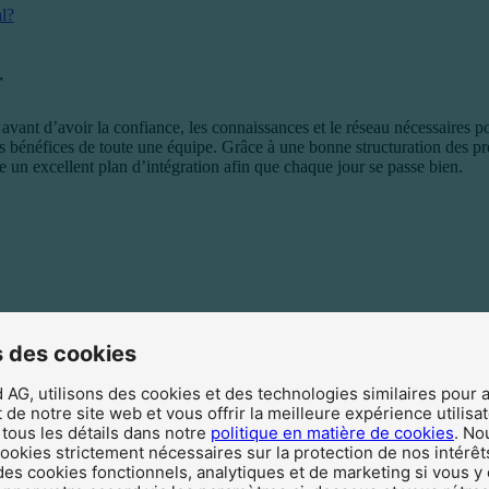
l?
r
avant d’avoir la confiance, les connaissances et le réseau nécessaires p
les bénéfices de toute une équipe. Grâce à une bonne structuration des p
e un excellent plan d’intégration afin que chaque jour se passe bien.
 des cookies
AG, utilisons des cookies et des technologies similaires pour 
arding à distance
de notre site web et vous offrir la meilleure expérience utilisa
tous les détails dans notre
politique en matière de cookies
. No
 cookies strictement nécessaires sur la protection de nos intérêt
uement)
des cookies fonctionnels, analytiques et de marketing si vous y