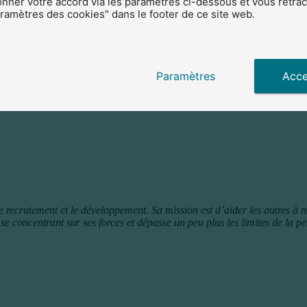
ner votre accord via les paramètres ci-dessous et vous rétract
amètres des cookies" dans le footer de ce site web.
d Selecting People with Both Tremendous Skills and Superb Attitu
oi est en pleine expansion, il est facile d’opter pour le candidat ayant
use ne dit rien de la résilience ou de l’ardeur du candidat. C’est pourqu
Paramètres
Acce
 Adam Grant
mais imaginez que lors d’un entretien d’embauche, un candidat vous dis
, vous vous demanderez encore et encore si ce que vous savez est vraiment
recrutement et le développement. Sa mission est d’aider les autres à rep
se concentrant sur ses forces et dépasse un peu plus les limites de la 