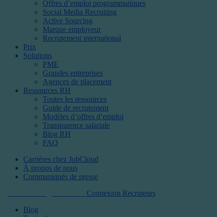
Offres d’emploi programmatiques
Social Media Recruiting
Active Sourcing
Marque employeur
Recrutement international
Prix
Solutions
PME
Grandes entreprises
Agences de placement
Ressources RH
Toutes les ressources
Guide de recrutement
Modèles d’offres d’emploi
Transparence salariale
Blog RH
FAQ
Carrières chez JobCloud​
À propos de nous
Communiqués de presse
Commencer gratuitement
Connexion Recruteurs
Blog