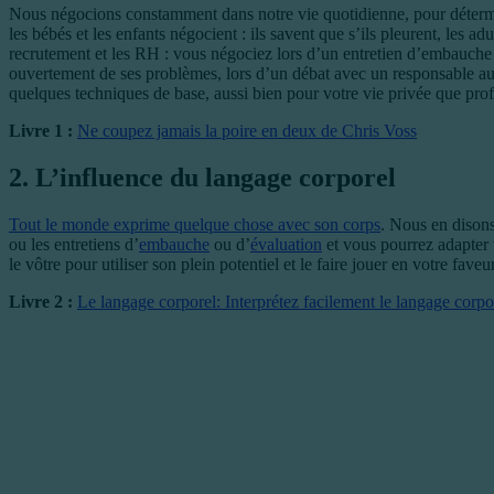
Nous négocions constamment dans notre vie quotidienne, pour déterminer
les bébés et les enfants négocient : ils savent que s’ils pleurent, les a
recrutement et les RH : vous négociez lors d’un entretien d’embauche p
ouvertement de ses problèmes, lors d’un débat avec un responsable au s
quelques techniques de base, aussi bien pour votre vie privée que prof
Livre 1 :
Ne coupez jamais la poire en deux de Chris Voss
2. L’influence du langage corporel
Tout le monde exprime quelque chose avec son corps
. Nous en disons
ou les entretiens d’
embauche
ou d’
évaluation
et vous pourrez adapter 
le vôtre pour utiliser son plein potentiel et le faire jouer en votre faveur
Livre 2 :
Le langage corporel: Interprétez facilement le langage cor