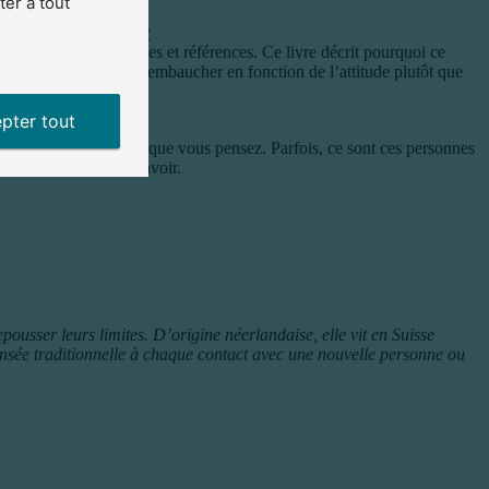
er à tout
de
, de Mark Murphy
 les meilleurs diplômes et références. Ce livre décrit pourquoi ce
oi il est recommandé d’embaucher en fonction de l’attitude plutôt que
pter tout
e le contraire de ce que vous pensez. Parfois, ce sont ces personnes
 tout ce qu’il y a à savoir.
ousser leurs limites. D’origine néerlandaise, elle vit en Suisse
pensée traditionnelle à chaque contact avec une nouvelle personne ou