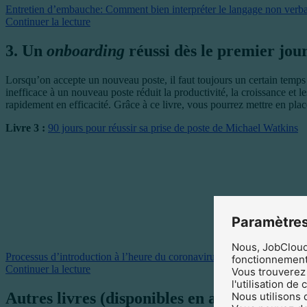
Entretien d’embauche: Comment bien interpréter le langage non verba
Continuer la lecture
3. Un
onboarding
réussi dès le premier jou
Lorsqu’on accepte un nouveau poste, il faut toujours un certain temps 
inefficace à un nouveau poste réduit la productivité, la croissance et 
rapidement en efficacité. Grâce à ce livre, vous pourrez mettre en plac
Livre 3 :
90 jours pour réussir sa prise de poste de Michael Watkins
Paramètres
Nous, JobCloud 
Processus d’introduction à l’heure du coronavirus: les défis de l’onbo
fonctionnement 
Continuer la lecture
Vous trouverez 
l'utilisation de
Autres livres (disponibles en anglais uniq
Nous utilisons 