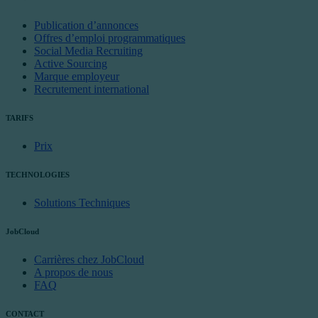
Publication d’annonces
Offres d’emploi programmatiques
Social Media Recruiting
Active Sourcing
Marque employeur
Recrutement international
TARIFS
Prix
TECHNOLOGIES
Solutions Techniques
JobCloud
Carrières chez JobCloud
A propos de nous
FAQ
CONTACT