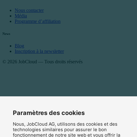
Nous contacter
Média
Programme d’affiliation
News
Blog
Inscription à la newsletter
© 2026 JobCloud — Tous droits réservés
Paramètres des cookies
Mentions légales
Nous, JobCloud AG, utilisons des cookies et des
Protection des données
technologies similaires pour assurer le bon
Conditions générales (CG)
fonctionnement de notre site web et vous offrir la
Paramètres des cookies