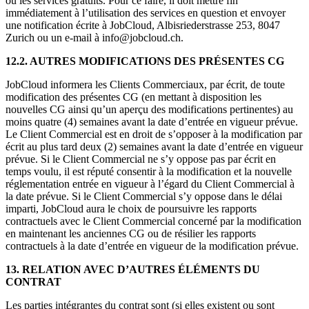
ou les services gratuits. Pour ce faire, il doit mettre fin
immédiatement à l’utilisation des services en question et envoyer
une notification écrite à JobCloud, Albisriederstrasse 253, 8047
Zurich ou un e-mail à info@jobcloud.ch.
12.2. AUTRES MODIFICATIONS DES PRÉSENTES CG
JobCloud informera les Clients Commerciaux, par écrit, de toute
modification des présentes CG (en mettant à disposition les
nouvelles CG ainsi qu’un aperçu des modifications pertinentes) au
moins quatre (4) semaines avant la date d’entrée en vigueur prévue.
Le Client Commercial est en droit de s’opposer à la modification par
écrit au plus tard deux (2) semaines avant la date d’entrée en vigueur
prévue. Si le Client Commercial ne s’y oppose pas par écrit en
temps voulu, il est réputé consentir à la modification et la nouvelle
réglementation entrée en vigueur à l’égard du Client Commercial à
la date prévue. Si le Client Commercial s’y oppose dans le délai
imparti, JobCloud aura le choix de poursuivre les rapports
contractuels avec le Client Commercial concerné par la modification
en maintenant les anciennes CG ou de résilier les rapports
contractuels à la date d’entrée en vigueur de la modification prévue.
13. RELATION AVEC D’AUTRES ÉLÉMENTS DU
CONTRAT
Les parties intégrantes du contrat sont (si elles existent ou sont