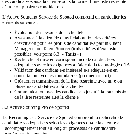
des candidat·e·s au/à la client·e sous la forme d’une liste restreinte
d’un·e ou plusieurs candidat·e·s.
L’Active Sourcing Service de Spotted comprend en particulier les
éléments suivants :
Évaluation des besoins de la clientèle
Assistance à la clientèle dans l’élaboration des critères
d’exclusion pour les profils de candidat·e·s par un Client
Manager et un Talent Sourcer (trois critères d’exclusion
possibles, voir point 6.3. « Tarifs »)
Recherche et mise en correspondance de candidat·e·s
adéquat·e·s avec les exigences à l’aide de la technologie d’IA
Validation des candidat·e·s intéressé·e·s adéquat·e·s en
concertation avec les candidat·e·s (premier contact)
Création et transmission de la liste restreinte avec un·e ou
plusieurs candidat·e·s au/à la client·e
Communication avec les candidat·e·s jusqu’à la transmission
de la liste restreinte au/à la client·e
3.2 Active Sourcing Pro de Spotted
Le Recruiting as a Service de Spotted comprend la recherche de
candidat·e·s adéquat·e·s selon les exigences du/de la client·e et
l’accompagnement tout au long du processus de candidature
jusqu’au contrat éventuel :